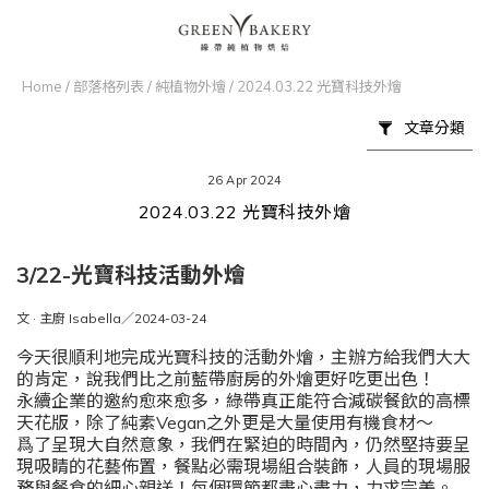
Home
/
部落格列表
/
純植物外燴
/
2024.03.22 光寶科技外燴
文章分類
26 Apr 2024
2024.03.22 光寶科技外燴
3/22-光寶科技活動外燴
文 · 主廚 Isabella／2024-03-24
今天很順
利地完成光寶科技的活動外燴，主辦方給我們大大
的肯定，說我們比之前藍帶廚房的外燴更好吃更出色！
永續企業的邀約愈來愈多，綠帶真正能符合減碳餐飲的高標
天花版，除了純素Vegan之外更是大量使用有機食材～
爲了呈現大自然意象，我們在緊迫的時間內，仍然堅持要呈
現吸睛的花藝佈置，餐點必需現場組合裝飾，人員的現場服
務與餐食的細心親送！每個環節都盡心盡力，力求完美。