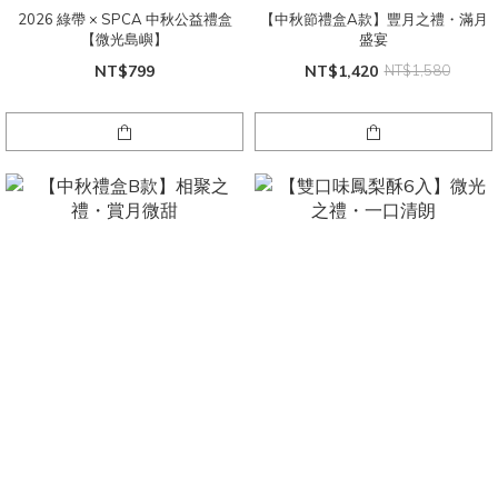
2026 綠帶 × SPCA 中秋公益禮盒
【中秋節禮盒A款】豐月之禮・滿月
【微光島嶼】
盛宴
NT$799
NT$1,420
NT$1,580