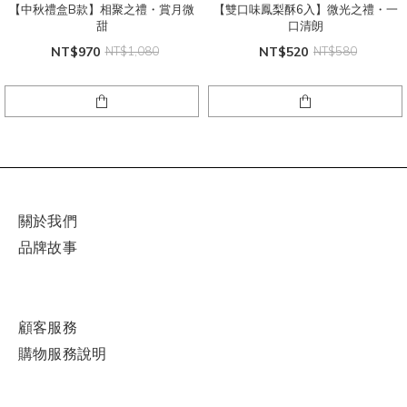
【中秋禮盒B款】相聚之禮・賞月微
【雙口味鳳梨酥6入】微光之禮・一
甜
口清朗
NT$970
NT$1,080
NT$520
NT$580
關於我們
品牌故事
顧客服務
購物
服
務說明