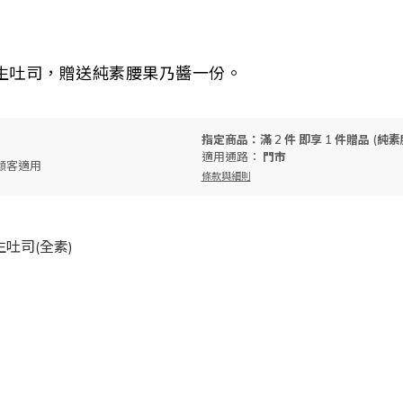
生吐司，贈送純素腰果乃醬一份。
指定商品：滿 2 件 即享 1 件贈品 (純
適用通路：
門市
顧客適用
條款與細則