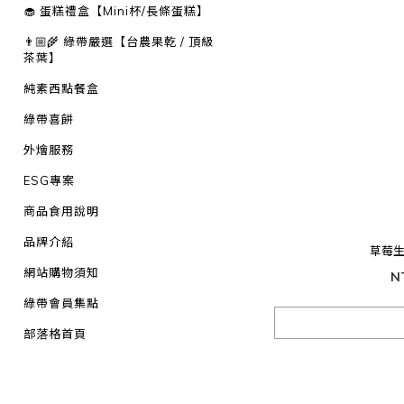
🧁 蛋糕禮盒【Mini杯/長條蛋糕】
👨🏼‍🌾 綠帶嚴選【台農果乾 / 頂級
茶葉】
純素西點餐盒
綠帶喜餅
外燴服務
ESG專案
商品食用說明
品牌介紹
草莓生
網站購物須知
N
綠帶會員集點
部落格首頁