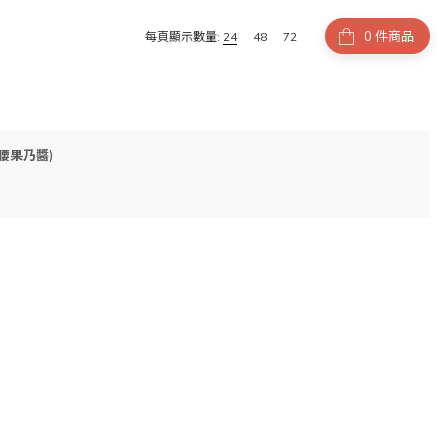
件商品
每頁顯示數量:
24
48
72
素腰果乃醬)