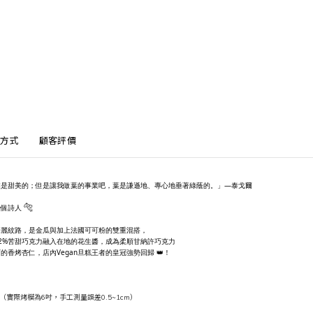
方式
顧客評價
業是甜美的；但是讓我做葉的事業吧，葉是謙遜地、專心地垂著綠蔭的。」—泰戈爾
🐅
一個詩人
華麗紋路，是金瓜與加上法國可可粉的雙重混搭，
2%苦甜巧克力融入在地的花生醬，成為柔順甘納許巧克力
香烤杏仁，店內Vegan旦糕王者的皇冠強勢回歸 👑！
m（
實際烤模為6
吋，
手工測量誤差0.5~1cm）