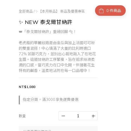
件商品
全部商品
/
✨【本月新品】 新品及優惠專區
✨ NEW 泰戈爾甘納許
👑「泰戈爾甘納許」重磅回歸 🐅！
老虎般的華麗紋路是由金瓜與加上法國可可粉
的雙重混搭！中心填滿了大量的比利時進口 
72% 苦甜巧克力，並別出心裁地融入了在地花
生醬。這道甘納許工序繁複，旨在追求絲滑柔
潤的口感，當巧克力在口中化開，伴隨著花生
特有的鹹香，溫柔地沾附在每一口品嚐中！
NT$1,080
指定分類，滿3000享免運費優惠
數量