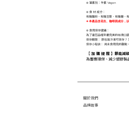
⊛ 葷素別：全素 Vegan
⊛
食 材 成分：
有機麵粉、有機豆漿、有機糖、
※ 本產品含花生、咖啡因成分，
⊛ 食用保存建議
：
為了讓您品嚐到最完美的絲滑口
保存期限：
原包裝冷凍可保存 7 
保存小秘訣：
尚未食用完的甜點
【
加 購 提 醒 】節能
為響應環保、減少塑膠製
關於我們
品牌故事