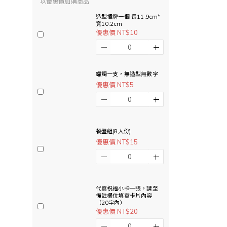
以優惠價加購商品
造型插牌一個 長11.9cm*
寬10.2cm
優惠價 NT$10
蠟燭一支，無造型無數字
優惠價 NT$5
餐盤組(8人份)
優惠價 NT$15
代寫祝福小卡一張，請至
備註欄位填寫卡片內容
（20字內）
優惠價 NT$20