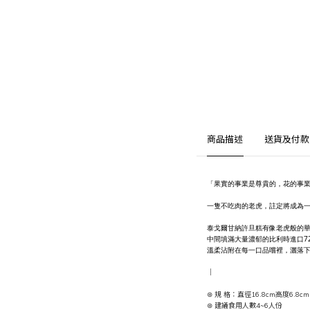
商品描述
送貨及付款
「果實的事業是尊貴的，花的事
一隻不吃肉的老虎，註定將成為
泰戈爾甘納許旦糕有像老虎般的
中間填滿大量濃郁的比利時進口7
溫柔沾附在每一口品嚐裡，灑落下的
｜
⊛ 規 格：
直徑16.8cm高度6.8c
⊛ 建議食用人數4~6人份