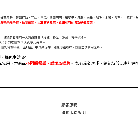
有機蘋果醋、葡萄籽油、花生、南瓜、法國可可、葡萄糖、果膠、肉桂、咖啡、木薯、香草、小蘇打、
以及堅果種子類
、
麩質穀類
、
大豆等過敏原，食用後可能導致過敏反應。
感，建議於食用前一天將甜點由「冷凍」移至「冷藏」慢速退冰。
天；拆封後請於 3 天內享用完畢。
，請記得轉移至「密封盒」中冷藏保存，避免冰箱吸味，並請盡快食用完畢。
減碳，綠色生活
🌿
品使用，本商品
不附贈
餐盤、蠟燭及插牌
。
如有慶祝需求，請記得於此處勾選
顧客服務
購物
服
務說明