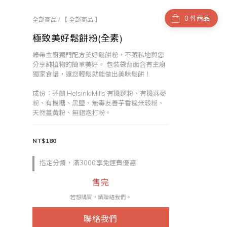
件商品
全部商品
/
【 全部商品 】
極致美好鬆餅粉(全素)
綠帶主廚獨門配方美好鬆餅粉，不藏私地與您
分享純植物的簡單美好。 包裝袋背面含有主廚
獨家食譜，讓您輕鬆就能做出美味鬆餅！ 
成份：芬蘭 HelsinkiMills 有機麵粉、有機燕麥
粉、有機糖、黑鹽、無毒友善芋香糙米穀粉、
天然薑黃粉、無鋁泡打粉。
NT$180
指定分類，滿3000享免運費優惠
售完
若想購買，請聯絡我們。
聯絡我們