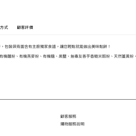
方式
顧客評價
餅，包裝袋背面含有主廚獨家食譜，讓您輕鬆就能做出美味鬆餅！
iMills 有機麵粉、有機燕麥粉、有機糖、黑鹽、無毒友善芋香糙米穀粉、天然薑黃
)
顧客服務
購物
服
務說明