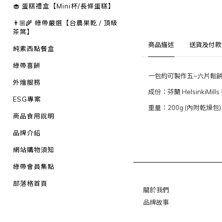
🧁 蛋糕禮盒【Mini杯/長條蛋糕】
👨🏼‍🌾 綠帶嚴選【台農果乾 / 頂級
茶葉】
商品描述
送貨及付款
純素西點餐盒
綠帶喜餅
一包約可製作五~六片鬆
外燴服務
成份：芬蘭 Helsink
ESG專案
重量：200g (內附乾燥包
商品食用說明
品牌介紹
網站購物須知
綠帶會員集點
部落格首頁
關於我們
品牌故事