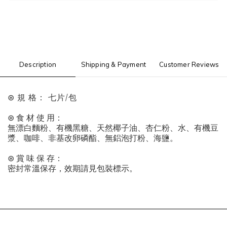
Description
Shipping & Payment
Customer Reviews
⊛ 規 格： 七片/包
⊛
食
材
使
用：
無漂白麵粉、有機黑糖、天然椰子油、杏仁粉、水、有機豆
漿、咖啡、非基改卵磷酯、無鋁泡打粉、海鹽。
⊛
賞
味
保
存：
密封常溫保存，效期請見包裝標示。