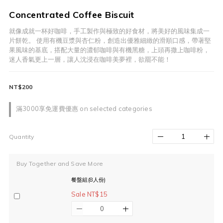
Concentrated Coffee Biscuit
就像成就一杯好咖啡，手工製作與極致的好食材，將美好的風味集成一
片餅乾。 使用有機豆漿與杏仁粉，創造出優雅細緻的滑順口感，帶著堅
果風味的基底，搭配大量的濃郁咖啡與有機黑糖，上頭再撒上咖啡粉，
迷人香氣更上一層，讓人沈浸在咖啡美夢裡，欲罷不能！
NT$200
滿3000享免運費優惠 on selected categories
Quantity
Buy Together and Save More
餐盤組(8人份)
Sale NT$15