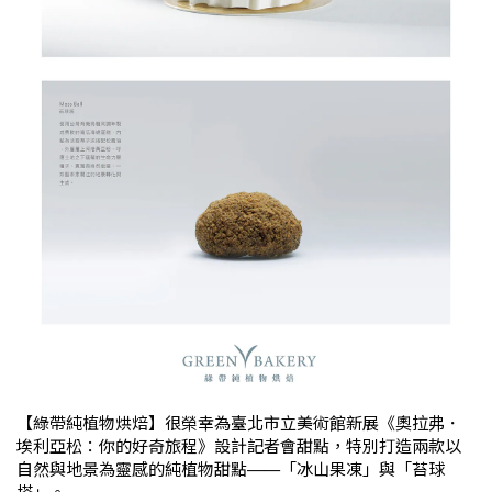
【綠帶純植物烘焙】很榮幸為臺北市立美術館新展《奧拉弗．
埃利亞松：你的好奇旅程》設計記者會甜點，特別打造兩款以
自然與地景為靈感的純植物甜點——「冰山果凍」與「苔球