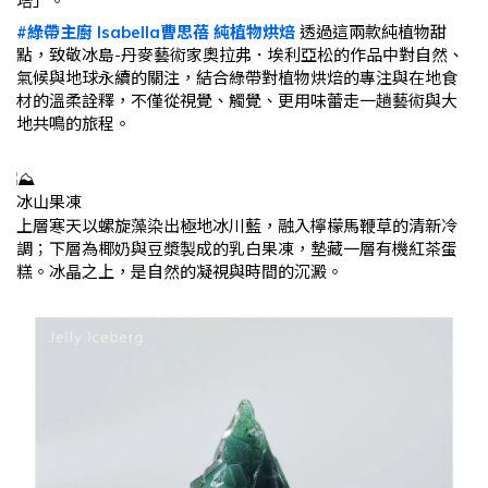
塔」。
#綠帶主廚
Isabella曹思蓓 純植物烘焙
透過這兩款純植物甜
點，致敬冰島-丹麥藝術家奧拉弗．埃利亞松的作品中對自然、
氣候與地球永續的關注，結合綠帶對植物烘焙的專注與在地食
材的溫柔詮釋，不僅從視覺、觸覺、更用味蕾走一趟藝術與大
地共鳴的旅程。
冰山果凍
上層寒天以螺旋藻染出極地冰川藍，融入檸檬馬鞭草的清新冷
調；下層為椰奶與豆漿製成的乳白果凍，墊藏一層有機紅茶蛋
糕。冰晶之上，是自然的凝視與時間的沉澱。