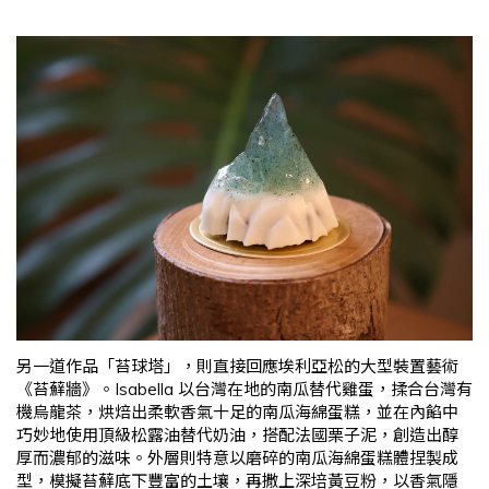
另一道作品「苔球塔」，則直接回應埃利亞松的大型裝置藝術
《苔蘚牆》。Isabella 以台灣在地的南瓜替代雞蛋，揉合台灣有
機烏龍茶，烘焙出柔軟香氣十足的南瓜海綿蛋糕，並在內餡中
巧妙地使用頂級松露油替代奶油，搭配法國栗子泥，創造出醇
厚而濃郁的滋味。外層則特意以磨碎的南瓜海綿蛋糕體捏製成
型，模擬苔蘚底下豐富的土壤，再撒上深培黃豆粉，以香氣隱