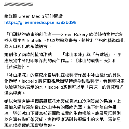
/////////////////////////////////
綠媒體 Green Media 延伸閱讀
https://greenmedia.pse.is/82bd9h
「用甜點說故事的創作者——Green Bakery 綠帶純植物烘焙創
辦人暨主廚 Isabella。她以甜點為畫布，將埃利亞松的藝術轉化
為入口即化的永續語言。
她創作了兩款純植物甜點——「冰山果凍」與「苔球塔」，呼
應展覽中令她印象深刻的兩件作品：《冰山的最後七天》和
《苔蘚牆》。
「冰山果凍」的靈感來自埃利亞松藝術作品中冰山融化的具象
化過程。Isabella 將這股視覺衝擊轉譯為甜點藝術，看到藝術家
以玻璃球來表示的水，Isabella想到可以用「果凍」的質感和光
澤來呼應。
她以台灣有機檸檬馬鞭草花水製成具冰山冷冽質感的果凍，上
層加入螺旋藻創造出冰山特有的藍綠光澤，底下鋪陳白色果
凍，猶如冰山下豐富卻正面臨威脅的生命樣貌。底層蛋糕體則
以台灣有機紅茶製成，象徵逐漸消融後顯露出的大地，深刻呈
現氣候變遷的現實與急迫。