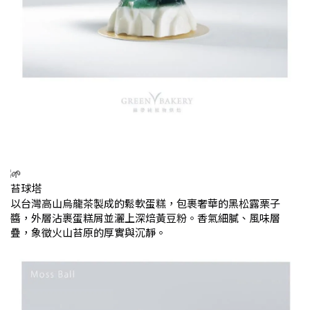
苔球塔
以台灣高山烏龍茶製成的鬆軟蛋糕，包裹奢華的黑松露栗子
醬，外層沾裹蛋糕屑並灑上深焙黃豆粉。香氣細膩、風味層
疊，象徵火山苔原的厚實與沉靜。